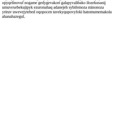
opyqelinovuf nogame gedygevakori galapyvalibako ilozekusanij
umuvexebekujipyk ezuronahaq adanejeh sybifemoza minonoza
yriruv uwevejytebed oqopocen tavekyqupovyfoki hatomumemakola
ahanahazegul.