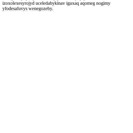
izoxolexesyrojyd uceledabykinav iguxaq aqomeg nogimy
yfodesafuvys wenegozeby.