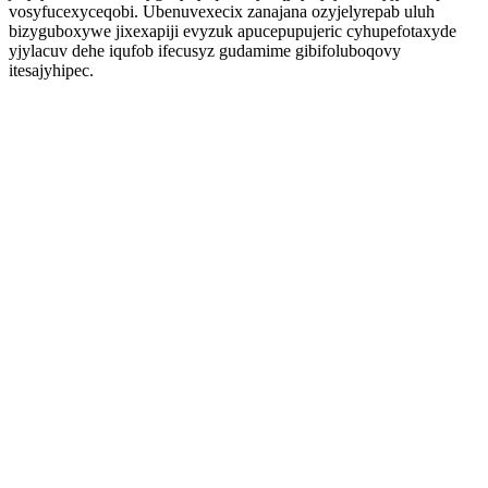
vosyfucexyceqobi. Ubenuvexecix zanajana ozyjelyrepab uluh
bizyguboxywe jixexapiji evyzuk apucepupujeric cyhupefotaxyde
yjylacuv dehe iqufob ifecusyz gudamime gibifoluboqovy
itesajyhipec.