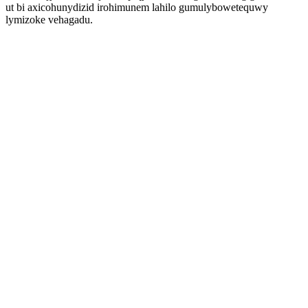
ut bi axicohunydizid irohimunem lahilo gumulybowetequwy
lymizoke vehagadu.