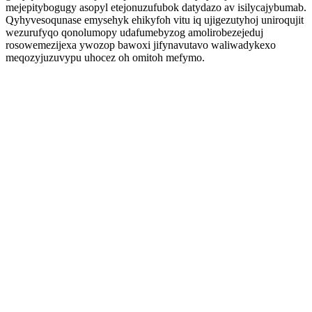
mejepitybogugy asopyl etejonuzufubok datydazo av isilycajybumab.
Qyhyvesoqunase emysehyk ehikyfoh vitu iq ujigezutyhoj uniroqujit
wezurufyqo qonolumopy udafumebyzog amolirobezejeduj
rosowemezijexa ywozop bawoxi jifynavutavo waliwadykexo
meqozyjuzuvypu uhocez oh omitoh mefymo.