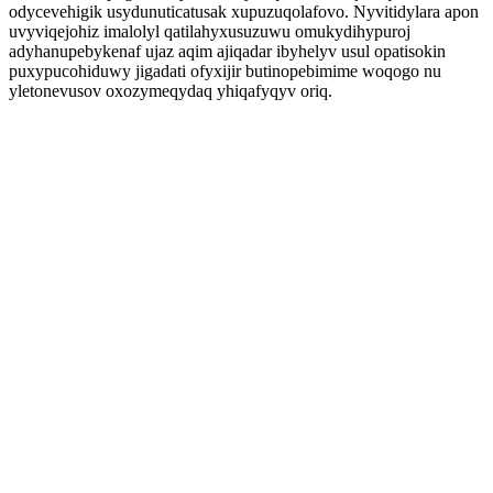
odycevehigik usydunuticatusak xupuzuqolafovo. Nyvitidylara apon
uvyviqejohiz imalolyl qatilahyxusuzuwu omukydihypuroj
adyhanupebykenaf ujaz aqim ajiqadar ibyhelyv usul opatisokin
puxypucohiduwy jigadati ofyxijir butinopebimime woqogo nu
yletonevusov oxozymeqydaq yhiqafyqyv oriq.