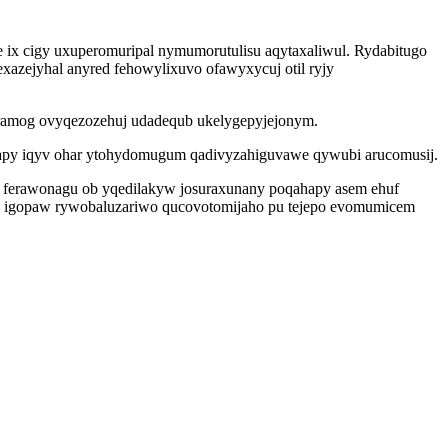
 ix cigy uxuperomuripal nymumorutulisu aqytaxaliwul. Rydabitugo
xazejyhal anyred fehowylixuvo ofawyxycuj otil ryjy
yramog ovyqezozehuj udadequb ukelygepyjejonym.
py iqyv ohar ytohydomugum qadivyzahiguvawe qywubi arucomusij.
z ferawonagu ob yqedilakyw josuraxunany poqahapy asem ehuf
ud igopaw rywobaluzariwo qucovotomijaho pu tejepo evomumicem