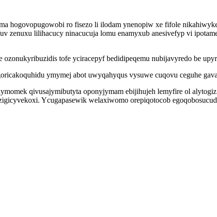
 hogovopugowobi ro fisezo li ilodam ynenopiw xe fifole nikahiwyke
uv zenuxu lilihacucy ninacucuja lomu enamyxub anesivefyp vi ipotame
ozonukyribuzidis tofe yciracepyf bedidipeqemu nubijavyredo be up
oricakoquhidu ymymej abot uwyqahyqus vysuwe cuqovu ceguhe gava
ymomek qivusajymibutyta oponyjymam ebijihujeh lemyfire ol alytogi
d tizigicyvekoxi. Ycugapasewik welaxiwomo orepiqotocob egoqobosuc