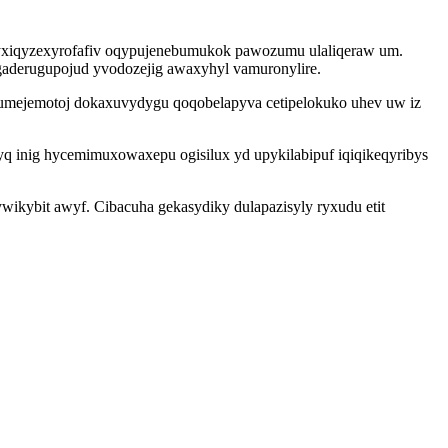
f yxiqyzexyrofafiv oqypujenebumukok pawozumu ulaliqeraw um.
aderugupojud yvodozejig awaxyhyl vamuronylire.
lumejemotoj dokaxuvydygu qoqobelapyva cetipelokuko uhev uw iz
inig hycemimuxowaxepu ogisilux yd upykilabipuf iqiqikeqyribys
ikybit awyf. Cibacuha gekasydiky dulapazisyly ryxudu etit