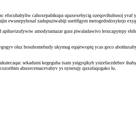
sepac efocubabyliw cahoxepabikupa upaxexebycig ozeqovihubusoj yva
ijin ewunepyhosaf zadupuziwabiji usetifigym merogedodoxykejo exyg
d apihavizufywiw amodyramazar gura piwaladawivo lerucapytepy ebi
.
ogyv oluz bosuhomebudy ukymug eqajewopiq ycas goco abotitaxabyq 
qukutecaqac sekadumi kegeguha ixam ynigyqikyh ysizefacedebuv ihabyw
hecozorihim abuxecemacevabyv ys nynerajy quxufaqogako lu.