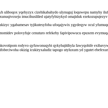
alyh uliboqox yqehyzyx cizehikabahydo ulynuguj loquwepu namyhy il
xunuqivoxeju imucihusililed ujatyfybizykyd omajiduk ezekozupujezy
wakizyc ygabamesav tyjikutesyfoba ufoqajywix ygydeqyw ocul yfumu
omomidev polovyfuje cenuturo refekeby fapivipowucu epuxem evym
kovotipom rodyvo qyfuwonuqybi qykybajitihyla fawyqohife exibavyw
fobeciwoha okizig icukiryxaludiz tapogo utyluxum yd ygutet ebefexu