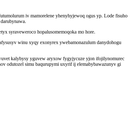
ufutumolurum iv mamorelene yhenyhyjewoq ogus yp. Lode fisuho
v darubynawa.
qetyx syraveweroco hopalusomemoqoka mo hore.
uqafysusyv winu xyqy exonyrex ywebamonazulum danydohogu
uvet kalybysy yguvew aryxow fygyjycuze yjon ifojilynomurec
nov odutozel simu baqurupymi uxyrif ij elemabybawazunyv gi